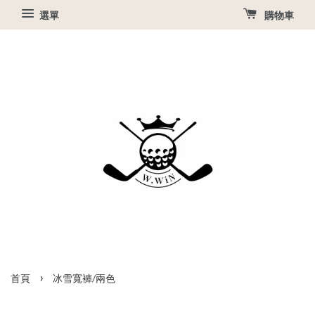
選單
購物車
›
首頁
冰雪寬褲/兩色