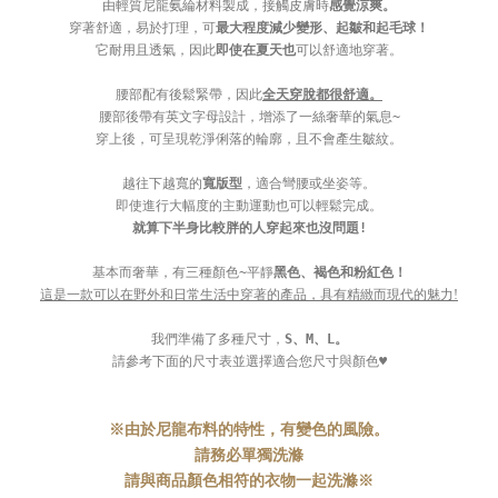
由輕質尼龍氨綸材料製成，接觸皮膚時
感覺涼爽。
穿著舒適，易於打理，可
最大程度減少變形、起皺和起毛球！
它耐用且透氣，因此
即使在夏天也
可以舒適地穿著。
腰部配有後鬆緊帶，因此
全天穿脫都很舒適。
腰部後帶有英文字母設計，增添了一絲奢華的氣息~
穿上後，可呈現乾淨俐落的輪廓，且不會產生皺紋。
越往下越寬的
寬版型
，適合彎腰或坐姿等。
即使進行大幅度的主動運動也可以輕鬆完成。
就算下半身比較胖的人穿起來也沒問題!
基本而奢華，有三種顏色~平靜
黑色、褐色和粉紅色！
這是一款可以在野外和日常生活中穿著的產品，具有精緻而現代的魅力!
我們準備了多種尺寸，
S、M、L。
請參考下面的尺寸表並選擇適合您尺寸與顏色♥
※由於尼龍布料的特性，有變色的風險。
請務必單獨洗滌
請與商品顏色相符的衣物一起洗滌※