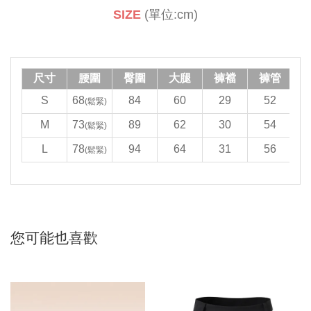
SIZE
(
單位
:cm)
尺寸
腰圍
臀圍
大腿
褲襠
褲管
S
68
84
60
29
52
(
鬆緊
)
M
73
89
62
30
54
1
(
鬆緊
)
L
78
94
64
31
56
1
(
鬆緊
)
您可能也喜歡