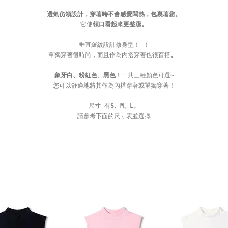
透氣
仿領設計
，穿著時不會感覺悶熱，包裹著您。
它使
領口看起來更整潔。
垂直羅紋設計修身型！ ！
單獨穿著很時尚，而且作為內搭穿著也很百搭
。
象牙白、粉紅色、黑色
！一共三種顏色可選~
您可以舒適地將其作為內搭穿著或單獨穿著！
尺寸 有
S、M、L。
請參考下面的尺寸表並選擇