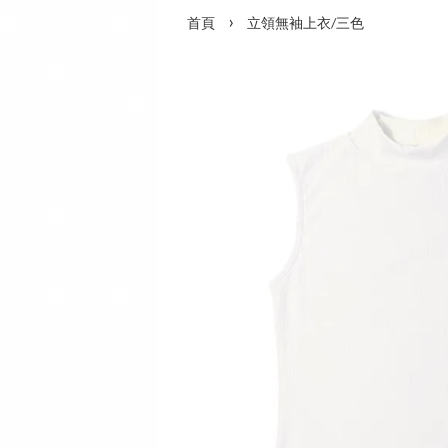
›
首頁
立領無袖上衣/三色