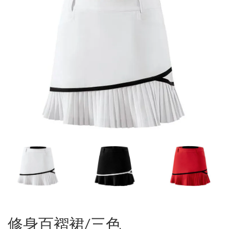
修身百褶裙/三色