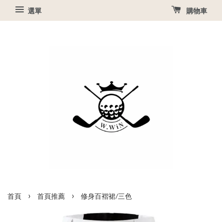
選單
購物車
›
›
首頁
首頁推薦
修身百褶裙/三色