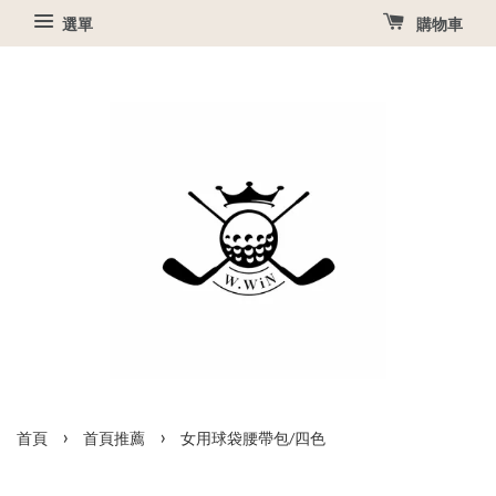
選單
購物車
›
›
首頁
首頁推薦
女用球袋腰帶包/四色