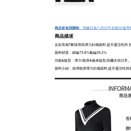
，
商品皆為預購制
預購日為7-25日不含假日(提
商品描述
女款長袖T卹採用高彈力針織面料,提升靈活性與 
面料材質：錦綸73.8%氨綸26.2%
功能&版型：彈力/順滑
&
修身版型/高爾夫與日常
面料介紹：採用順滑彈力針織面料,提升靈活性與