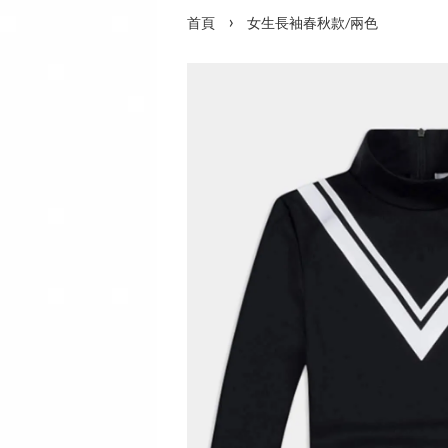
›
首頁
女生長袖春秋款/兩色